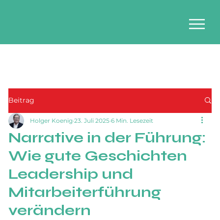
Beitrag
Holger Koenig
23. Juli 2025
6 Min. Lesezeit
Narrative in der Führung:
Wie gute Geschichten
Leadership und
Mitarbeiterführung
verändern