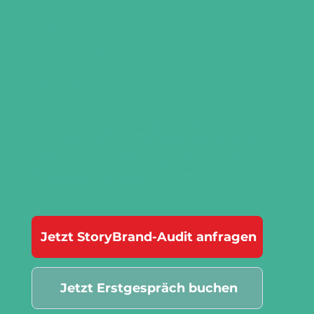
Damit du sicher bist,
Original StoryBrand zu
bekommen
Wenn du mit uns arbeitest, bekommst du nicht
irgendeine Interpretation des Frameworks. Du
bekommst die direkte Linie, ausgebildet beim
Urheber, weiterentwickelt für deinen Markt,
wissenschaftlich überprüft.
Jetzt StoryBrand-Audit anfragen
Jetzt Erstgespräch buchen