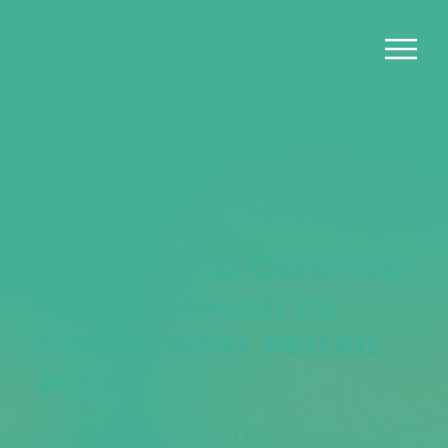
StoryBrand Certified
Guide: überall zu
finden, aber selten
echt
Viele kopieren das