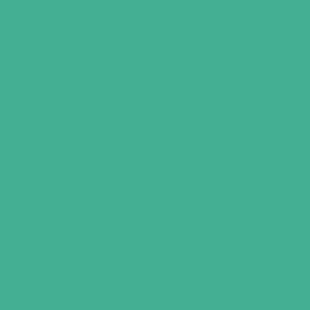
Holger König wurde 2018 von Donald Miller in
Nashville persönlich zum StoryBrand Certified
Guide ausgebildet. Seitdem hat er das Framework
für den deutschsprachigen Raum weiterentwickelt:
Sprache:
Klare, präzise
Formulierungen mit
emotionaler Wirkung,
statt amerikanischer
Lockerheit.
Zielgruppe:
Fokus auf
Mittelstand mit