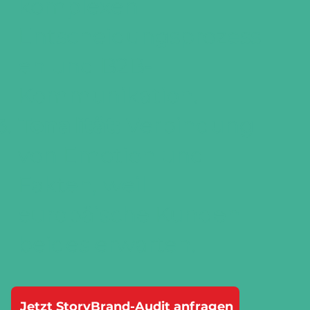
komplexen
Entscheidungsprozess
en und B2B-
Kommunikation.
Tonalität:
Verbindung
von Emotion und
Fakten, weil
europäische Kunden
beides erwarten.
Jetzt StoryBrand-Audit anfragen