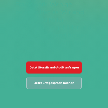
Framework. Wenige
beherrschen es. Wir sind
von Donald Miller
persönlich ausgebildet und
haben StoryBrand für den
deutschsprachigen Markt
angepasst.
Jetzt StoryBrand-Audit anfragen
Jetzt Erstgespräch buchen
Aufmerksamkeit erzeugen