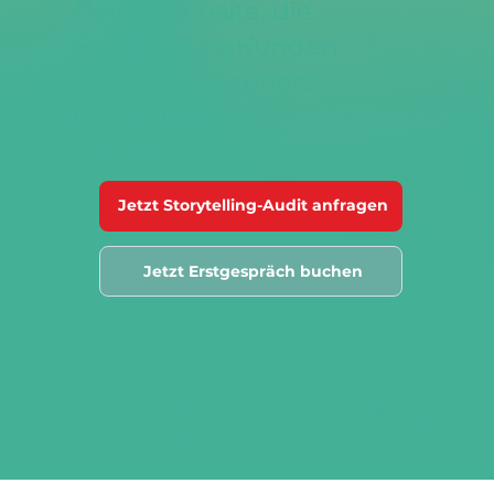
Deine Website, die
Besucher zu Kunden
macht: strukturiert,
überzeugend,
verkaufsstark.
Jetzt Storytelling-Audit anfragen
Jetzt Erstgespräch buchen
Angebot
Leads
Verkäufe
klarstellen
gewinnen
steigern