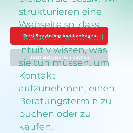
strukturieren eine
Webseite so, dass
Besucher jederzeit
Jetzt Storytelling-Audit anfragen
intuitiv wissen, was
Jetzt Erstgespräch buchen
sie tun müssen, um
Kontakt
aufzunehmen, einen
Beratungstermin zu
buchen oder zu
kaufen.