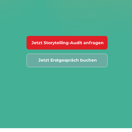
Verwandle Webseitenbesucher in wertvolle
Kontakte.
Das gelingt mit einem Lead Generator, der
Nutzen und Mehrwert bietet.
Jetzt Storytelling-Audit anfragen
Jetzt Erstgespräch buchen
Webseitenbe
Leads
Ressource
sucher
gewinnen
n sparen
binden