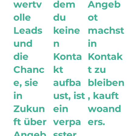
wertv
dem
Angeb
olle
du
ot
Leads
keine
machst
und
n
in
die
Konta
Kontak
Chanc
kt
t zu
e, sie
aufba
bleiben
in
ust, ist
, kauft
Zukun
ein
woand
ft über
verpa
ers.
Angeb
sster