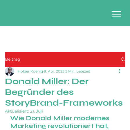
Beitrag
Holger Koenig
8. Apr. 2025
5 Min. Lesezeit
Donald Miller: Der
Begründer des
StoryBrand-Frameworks
Aktualisiert:
21. Juli
Wie Donald Miller modernes 
Marketing revolutioniert hat, 