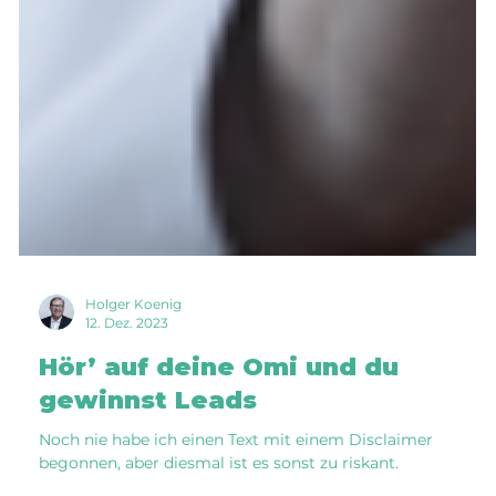
Holger Koenig
12. Dez. 2023
Hör’ auf deine Omi und du
gewinnst Leads
Noch nie habe ich einen Text mit einem Disclaimer