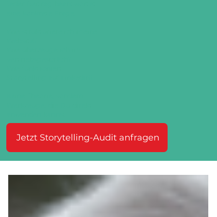
Jeder Beitrag beantwortet
eine konkrete Frage.
Wie strukturiere ich meine
Website?
Wie überzeuge ich im
Vertriebsgespräch?
Wie funktioniert
Storytelling auf LinkedIn?
Keine Theorie, sondern
Werkzeuge, die Du direkt
anwenden kannst.
Jetzt Storytelling-Audit anfragen