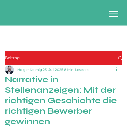
Beitrag
Holger Koenig
25. Juli 2025
8 Min. Lesezeit
Narrative in
Stellenanzeigen: Mit der
richtigen Geschichte die
richtigen Bewerber
gewinnen