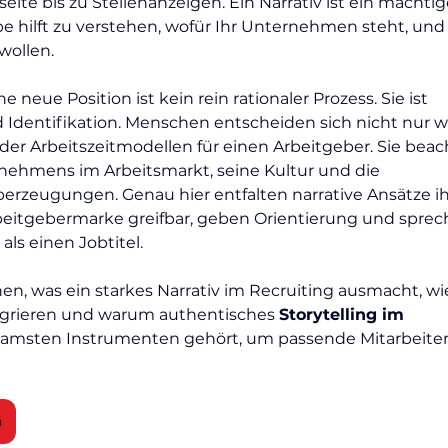
te bis zu Stellenanzeigen. Ein Narrativ ist ein mächtig
e hilft zu verstehen, wofür Ihr Unternehmen steht, und
 wollen.
 neue Position ist kein rein rationaler Prozess. Sie ist 
 Identifikation. Menschen entscheiden sich nicht nur 
der Arbeitszeitmodellen für einen Arbeitgeber. Sie beac
nehmens im Arbeitsmarkt, seine Kultur und die 
rzeugungen. Genau hier entfalten narrative Ansätze ih
Arbeitgebermarke greifbar, geben Orientierung und sprec
ls einen Jobtitel.
nen, was ein starkes Narrativ im Recruiting ausmacht, wie
egrieren und warum authentisches 
Storytelling im 
samsten Instrumenten gehört, um passende Mitarbeiter
n