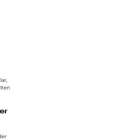
ar, 
lten 
er 
er 