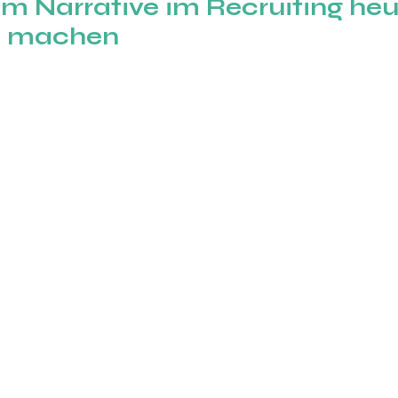
m Narrative im Recruiting heu
d machen