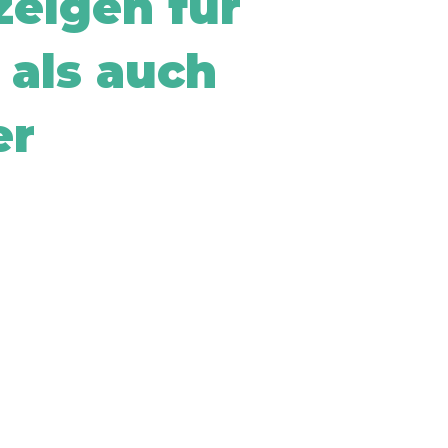
zeigen für
als auch
er