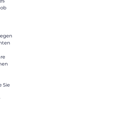
es 
 ob 
wegen 
hten 
re 
hen 
 Sie 
 