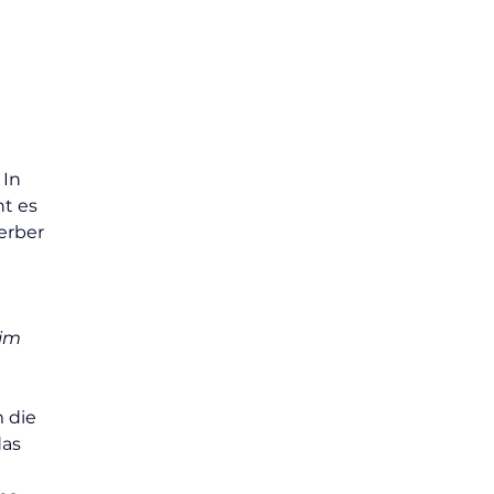
In 
t es 
erber 
im 
 die 
as 