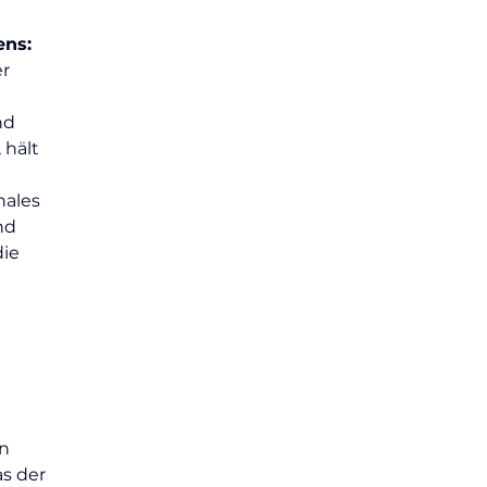
ns: 
r 
nd 
 hält 
ales 
nd 
ie 
t
 
n 
s der 