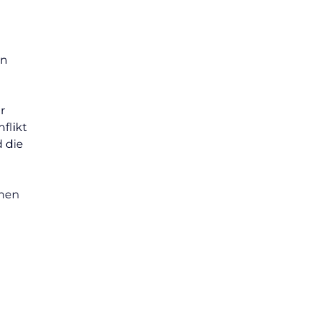
n 
r 
flikt 
 die 
men 