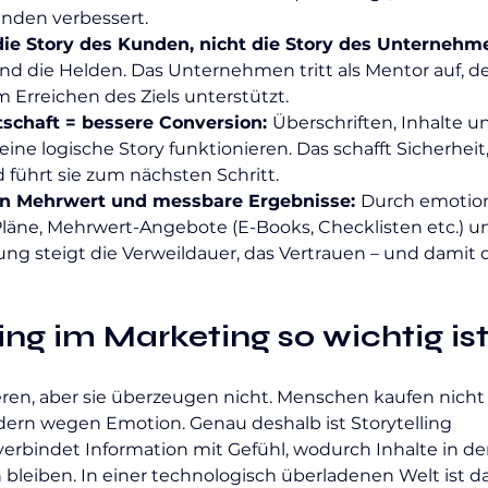
nden verbessert.
ie Story des Kunden, nicht die Story des Unternehme
 die Helden. Das Unternehmen tritt als Mentor auf, de
 Erreichen des Ziels unterstützt.
tschaft = bessere Conversion: 
Überschriften, Inhalte u
ne logische Story funktionieren. Das schafft Sicherheit,
 führt sie zum nächsten Schritt.
ten Mehrwert und messbare Ergebnisse: 
Durch emotion
Pläne, Mehrwert-Angebote (E-Books, Checklisten etc.) u
ng steigt die Verweildauer, das Vertrauen – und damit d
ng im Marketing so wichtig is
ren, aber sie überzeugen nicht. Menschen kaufen nicht
ern wegen Emotion. Genau deshalb ist Storytelling 
verbindet Information mit Gefühl, wodurch Inhalte in de
bleiben. In einer technologisch überladenen Welt ist da