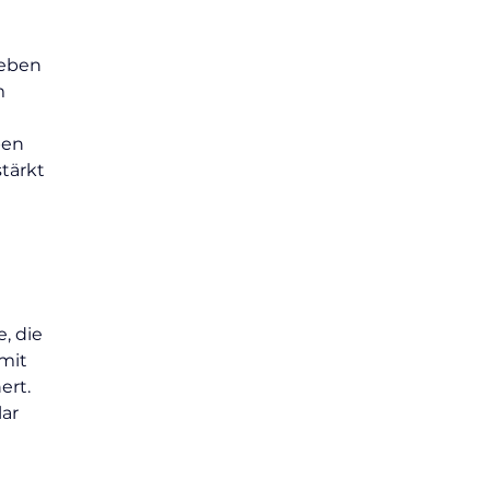
leben 
m 
ben 
tärkt 
, die 
mit 
rt. 
ar 