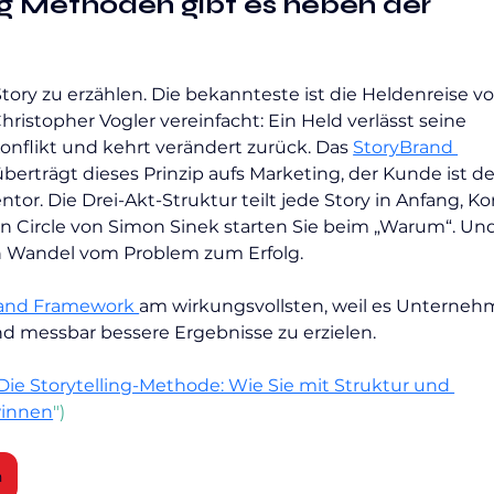
ng Methoden gibt es neben der 
Story zu erzählen. Die bekannteste ist die Heldenreise vo
ristopher Vogler vereinfacht: Ein Held verlässt seine 
onflikt und kehrt verändert zurück. Das 
StoryBrand 
überträgt dieses Prinzip aufs Marketing, der Kunde ist de
r. Die Drei-Akt-Struktur teilt jede Story in Anfang, Kon
 Circle von Simon Sinek starten Sie beim „Warum“. Und
en Wandel vom Problem zum Erfolg.
and Framework 
am wirkungsvollsten, weil es Unterneh
nd messbar bessere Ergebnisse zu erzielen.
Die Storytelling-Methode: Wie Sie mit Struktur und 
innen
")
n