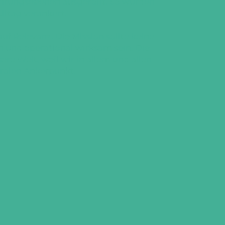
Führungsebenen ausgerollt. So wurden
lltag verankert.
uf Relevanz. Die Mission sollte keine
n und operational wirksam sein. Die
re Welt, weil wir in allem und allen
ralen Ankerpunkt.