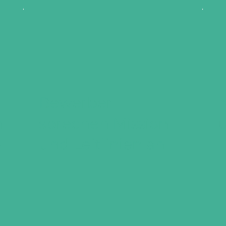
Bewerber
n
sprechen Mission
-
und Leitlinien an