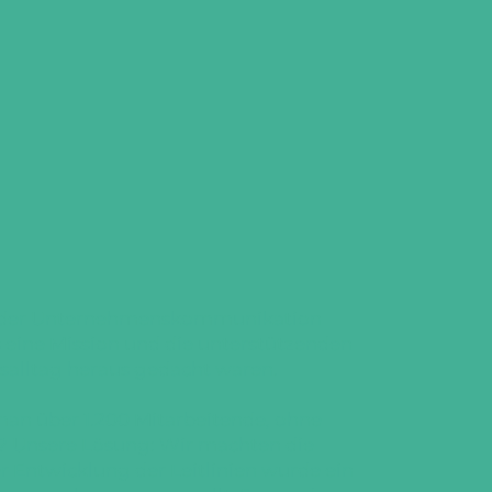
d der Unternehmenskommunikation
 eine Mission und die unterstützenden
salltag heraus gedacht waren.
man über 1.200 Mitarbeitende, ohne
? Unsere Lösung: Wir machten die
r Entwicklung der Leitlinien wurde ein