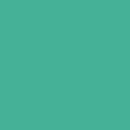
Die Otto Dörner Gruppe zählt zu 
Entsorgungs- und Recyclingbranch
in mehreren Geschäftsfeldern tätig
Organisation vor eine kommunikat
fehlte ein gemeinsamer innerer Ke
Orientierung bot und alle Geschäft
Die Geschäftsführung formulierte e
soll nicht kommunizieren wie alle 
unverwechselbar auftreten. Nach 
frühere Anläufe mit verschiedene
wirkungslos. Es fehlte ein Ansatz, 
belastbar als auch im Arbeitsalltag