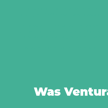
Heute kennen 90 % der Mitarbeitenden die U
wichtiger: Die Werte sind anschlussfähig 
Die Mission findet man auf der Webseite d
proaktiv an. Sie sind neugierig, fühlen si
hat spürbar an Kontur gewonnen. Das Selbs
Das Unternehmen hat jetzt einen starken Ker
Was Ventura