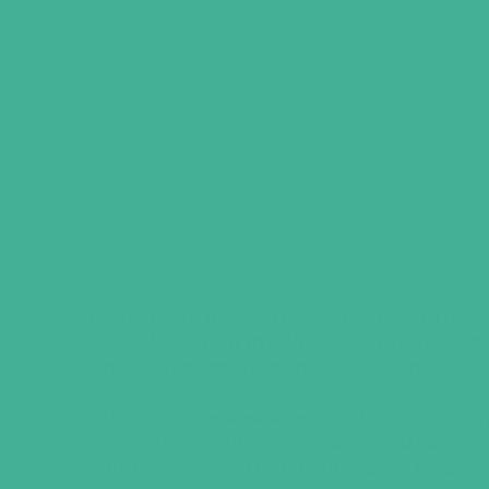
Die Lösung
Gemeinsam mit den Geschäftsführern un
entwickelten wir in fokussierten Workshops
Unternehmensleitlinien, die aus dem Arbeit
Die größte Herausforderung: Wie erreicht 
jede einzelne Stimme einfangen zu können
Führungskräfte zu Multiplikatoren. Nach de