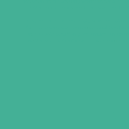
strukturiertes Schulungskonzept für alle 
die Werte nicht nur vermittelt, sondern im A
​Entscheidend für den Erfolg war der Fokus a
Plattitüde sein, sondern emotional berühre
Leitidee „Wir schaffen gemeinsam eine besse
das Wertvolle sehen“ wurde dabei zum zent
Das Ergebnis