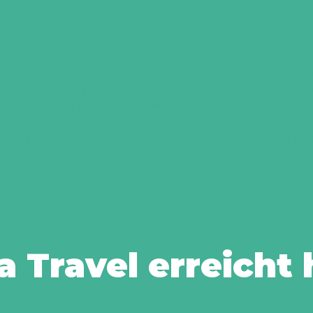
nternehmenswerte. Ein starker Indikator für interne K
geworden.
es Unternehmens. Und sie hat Kraft. Bewerber spreche
ch angesprochen und verstehen, wofür Otto Dörner als
tverständnis ist gewachsen, sowohl intern wie auch e
n: eine gelebte Haltung, die Orientierung bietet und 
 Travel erreicht 