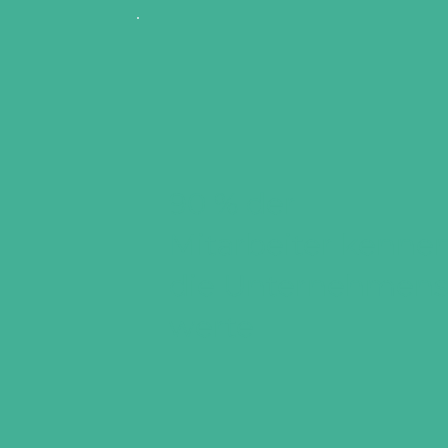
90 % der
Mitarbeiter kenne
die Unternehmens
werte