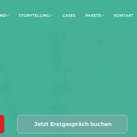
ND
STORYTELLING
CASES
PAKETE
KONTAKT
r:
g zur starken
ermarke
Jetzt Erstgespräch buchen