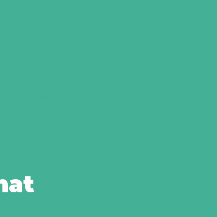
larheit und kulturelle Stabilität. Noch
n die Mission und die Unternehmensleitlinien
 Arbeitgeber steht. Die Unternehmenskultur
xtern.
Identifikation schafft.
hat