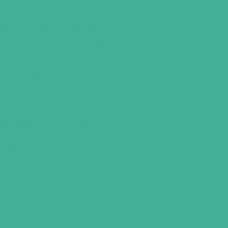
den größten Unternehmen der
e in Norddeutschland und ist
. Genau das stellte die
ive Herausforderung: Es
rn, der allen Mitarbeitenden
sbereiche einte.
in klares Ziel: Otto Dörner
anderen. Die Marke sollte
innen wie nach außen. Doch
n Agenturen blieben
der sowohl strategisch
 lebbar war.