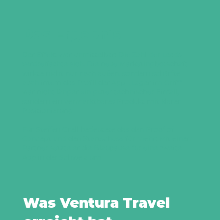
Das Ergebnis
Der Effekt war unmittelbar: Die Zahl der Leads
verdreifachte sich. Die neue Marketingbotschaft
wirkte nicht nur nach außen, sondern schärfte
auch intern das Profil der App. „Lager im Griff“
war nicht länger ein guter technischer Einfall,
sondern ein vermarktbares Produkt mit klarer
Positionierung.
Für Steffen Grell bedeutete das den Proof of
Concept und den Startschuss für mehr: Mit einem
Partner setzte er die Blaupause für eine zweite
App in der Schweiz um.
Was Ventura Travel