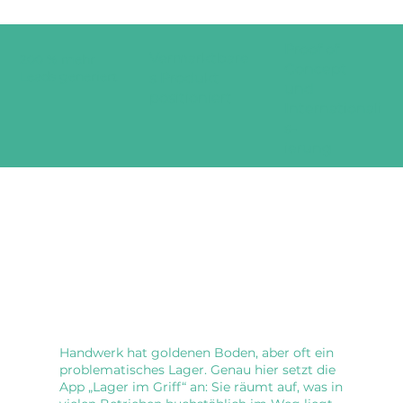
Proof of
Vermarktbare
200 % mehr
Concept
Leads generiert
s Produkt
und
positioniert
Internationali
s-
ierung
Handwerk hat goldenen Boden, aber oft ein
problematisches Lager. Genau hier setzt die
App „Lager im Griff“ an: Sie räumt auf, was in