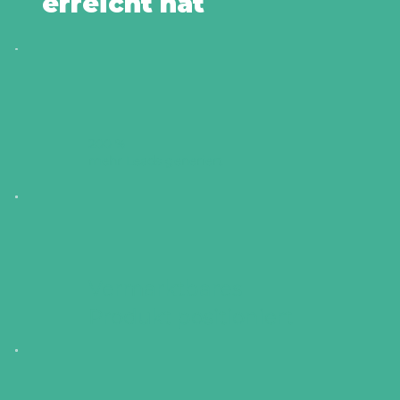
erreicht hat
200 %
mehr Leads generiert
Vermarktbares
Produkt positioniert