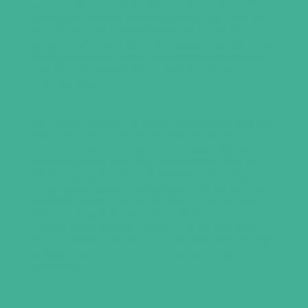
kommend, hatte ein Problem erkannt, das viele
kleine und mittlere Betriebe teilen: Das Lager ist
ein Ort des Chaos. Materialien liegen falsch,
werden nicht gefunden oder doppelt bestellt. Die
Folge: Zeitverlust, Frust, Materialverschwendung
und am Jahresende ein unüberschaubares
Durcheinander.
Um dieses Problem zu lösen, entwickelte Grell die
App „Lager im Griff“, mit der sich Einkauf,
Entnahme und Organisation im Lager digital
abbilden lassen. Die App funktionierte, doch der
Marktzugang stockte. Die Webseite überzeugte
nicht, Leads blieben aus, die Kommunikation war
technisch, aber nicht emotional. Dabei war das
Ziel klar: Eine einfache, verständliche
Landingpage, die das Problem für die Betriebe
kommuniziert und dafür mit der App eine Lösung
anbietet, Vertrauen schafft und Testnutzungen
generiert.