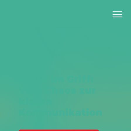
Lager im Griff:
Vom Chaos zur
klaren
Kommunikation