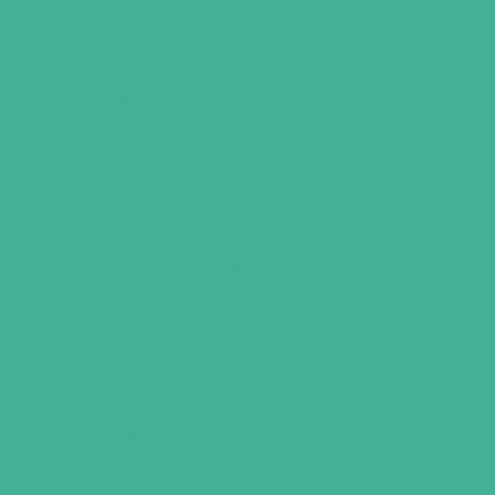
Die Lösung
Gemeinsam mit Steffen Grell entwickelten wir
eine Marketingbotschaft, die das Lagerchaos in
klare Worte fasst und den praktischen Nutzen der
App verständlich und greifbar macht.
Auf dieser Basis konzipierten wir den Website-
Wireframe: von der Problembeschreibung bis
zum Call-to-Action. Der Fokus lag auf Klarheit,
Nutzenversprechen, Wiedererkennbarkeit und
niedriger Einstiegshürde. Parallel entwickelten
wir eine E-Mail-Kampagne, die die Testversion
aktiv bewarb und die Landingpage als zentralen
Einstiegspunkt nutzte.
Das Besondere: Die Kommunikation richtete sich
gezielt an Praktiker, nicht an IT-Entscheider.
Weniger Buzzwords, mehr Alltag und ein klares
Versprechen: Wer „Lager im Griff“ nutzt, spart
Zeit, Material und Nerven.