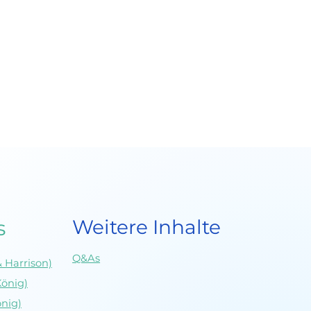
u deine
tz
ung
Weitere Inhalte
s
Q&As
 Harrison)
König)
önig)