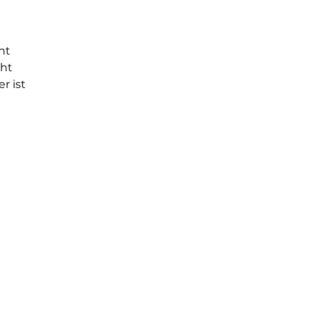
nt 
ht 
r ist 