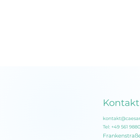
Data Storytelling: Wie
du aus deinen Daten
eine Story machst, die
Entscheidungen trägt
Kontakt
kontakt@caesar
Tel:
+49 561 988
Frankenstraß