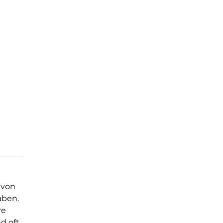
von 
aben. 
e 
d oft 