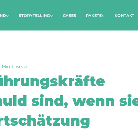
ND
STORYTELLING
CASES
PAKETE
KONTAKT
2 Min. Lesezeit
hrungskräfte
huld sind, wenn si
rtschätzung