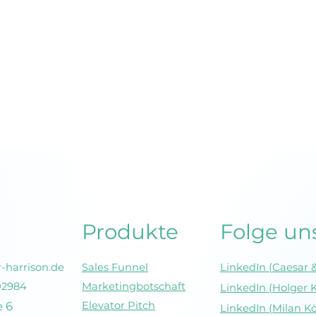
Der perfekte Elevator
So hältst d
Pitch: Aufbau,
Kunden tro
Anleitung und
Preiserhöh
Beispiele
Produkte
Folge un
-harrison.de
Sales Funnel
LinkedIn (Caesar &
Marketingbotschaft
02984
LinkedIn (Holger 
Elevator Pitch
e 6
LinkedIn (Milan K