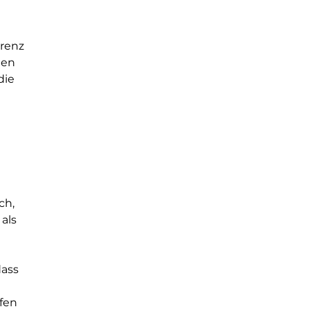
renz 
nen 
die 
 
ch, 
als 
ass 
fen 