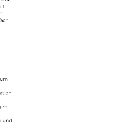
it 
n 
fach 
 um 
ation 
gen 
n und 
 