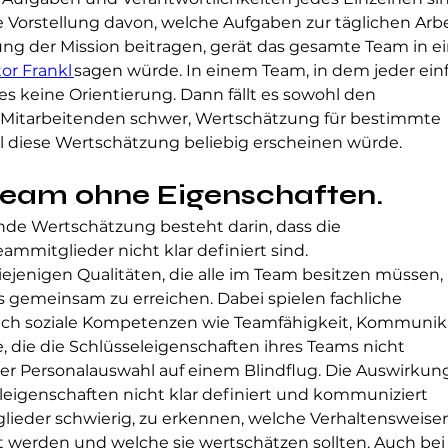
re Vorstellung davon, welche Aufgaben zur täglichen Arbe
ung der Mission beitragen, gerät das gesamte Team in ei
or Frankl 
sagen würde. In einem Team, in dem jeder ein
bt es keine Orientierung. Dann fällt es sowohl den 
 Mitarbeitenden schwer, Wertschätzung für bestimmte 
l diese Wertschätzung beliebig erscheinen würde.
 Team ohne Eigenschaften
.
ende Wertschätzung besteht darin, dass die 
ammitglieder nicht klar definiert sind. 
iejenigen Qualitäten, die alle im Team besitzen müssen,
gemeinsam zu erreichen. Dabei spielen fachliche 
 auch soziale Kompetenzen wie Teamfähigkeit, Kommunik
 die die Schlüsseleigenschaften ihres Teams nicht 
 der Personalauswahl auf einem Blindflug. Die Auswirkun
leigenschaften nicht klar definiert und kommuniziert 
tglieder schwierig, zu erkennen, welche Verhaltensweise
 werden und welche sie wertschätzen sollten. Auch bei