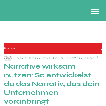
Beitrag
Caesar & Harrison GmbH & Co. KG
5. März
7 Min. Lesezeit
Narrative wirksam
nutzen: So entwickelst
du das Narrativ, das dein
Unternehmen
voranbringt