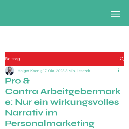
Beitrag
Holger Koenig
17. Okt. 2025
8 Min. Lesezeit
Pro &
Contra Arbeitgebermark
e: Nur ein wirkungsvolles
Narrativ im
Personalmarketing