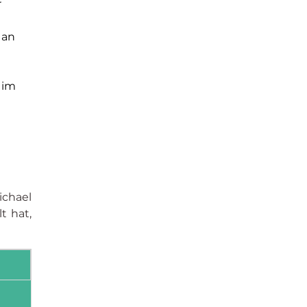
 
 an 
 
 im 
 
chael 
 hat, 