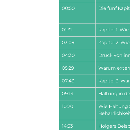
00:50
Die fünf Kapi
01:31
Kapitel 1: Wie
03:09
Kapitel 2: Wi
04:30
Druck von in
05:29
Warum externe
07:43
Kapitel 3: Wa
09:14
Haltung in de
10:20
Wie Haltung z
Beharrlichkei
14:33
Holgers Beis