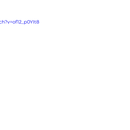
ch?v=of12_p0YIt8