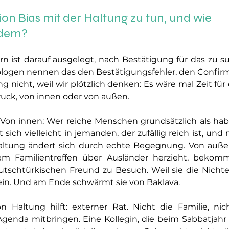
on Bias mit der Haltung zu tun, und wie 
tzdem?
n ist darauf ausgelegt, nach Bestätigung für das zu su
ologen nennen das den Bestätigungsfehler, den Confirm
g nicht, weil wir plötzlich denken: Es wäre mal Zeit für 
ruck, von innen oder von außen.
. Von innen: Wer reiche Menschen grundsätzlich als habg
 sich vielleicht in jemanden, der zufällig reich ist, und 
 Haltung ändert sich durch echte Begegnung. Von außen
dem Familientreffen über Ausländer herzieht, bekomm
tschtürkischen Freund zu Besuch. Weil sie die Nichte l
h ein. Und am Ende schwärmt sie von Baklava.
Haltung hilft: externer Rat. Nicht die Familie, nich
Agenda mitbringen. Eine Kollegin, die beim Sabbatjahr s