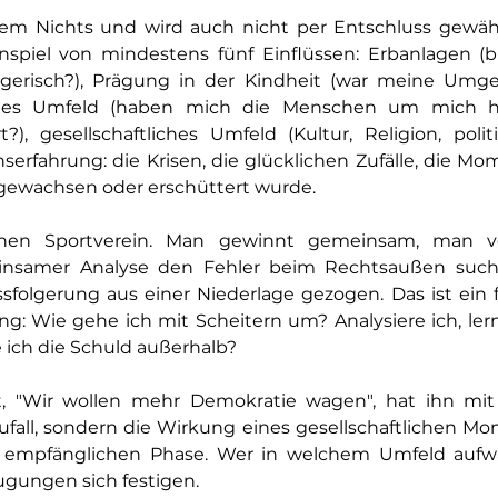
em Nichts und wird auch nicht per Entschluss gewählt
iel von mindestens fünf Einflüssen: Erbanlagen (bi
ngerisch?), Prägung in der Kindheit (war meine Umg
ziales Umfeld (haben mich die Menschen um mich h
?), gesellschaftliches Umfeld (Kultur, Religion, politi
erfahrung: die Krisen, die glücklichen Zufälle, die Mom
 gewachsen oder erschüttert wurde.
inen Sportverein. Man gewinnt gemeinsam, man verl
nsamer Analyse den Fehler beim Rechtsaußen sucht,
ssfolgerung aus einer Niederlage gezogen. Das ist ein f
: Wie gehe ich mit Scheitern um? Analysiere ich, lerne
 ich die Schuld außerhalb?
dt, "Wir wollen mehr Demokratie wagen", hat ihn mit
Zufall, sondern die Wirkung eines gesellschaftlichen Mo
 empfänglichen Phase. Wer in welchem Umfeld aufwä
gungen sich festigen.