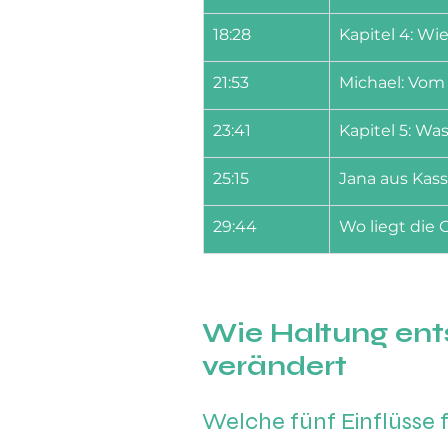
18:28
Kapitel 4: W
21:53
Michael: Vom
23:41
Kapitel 5: Wa
25:15
Jana aus Kass
29:44
Wo liegt die 
Wie Haltung ent
verändert
Welche fünf Einflüsse