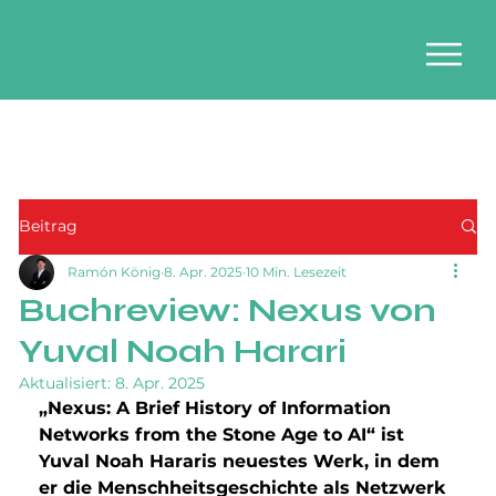
Beitrag
Ramón König
8. Apr. 2025
10 Min. Lesezeit
Buchreview: Nexus von
Yuval Noah Harari
Aktualisiert:
8. Apr. 2025
„Nexus: A Brief History of Information 
Networks from the Stone Age to AI“ ist 
Yuval Noah Hararis neuestes Werk, in dem 
er die Menschheitsgeschichte als Netzwerk 